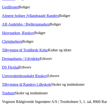
GenBruget
Boliger
Almene boliger Jyllandsgade Randers
Boliger
AB Andelsbo / Bjellerupparken
Boliger
Skovparken, Risskov
Boliger
Christineberg
Boliger
Tilbygning til Troldhede Kirke
Kultur og idræt
Dermapharm / Udvidelse
Erhverv
DS Flexhal
Erhverv
Universitetshospitalet Risskov
Erhverv
Tilbygning til Randers Lilleskole
Skoler og institutioner
Tradium
Skoler og institutioner
Vognsen Rådgivende Ingeniører A/S | Tronholmen 5, 1. sal, 8960 Ra