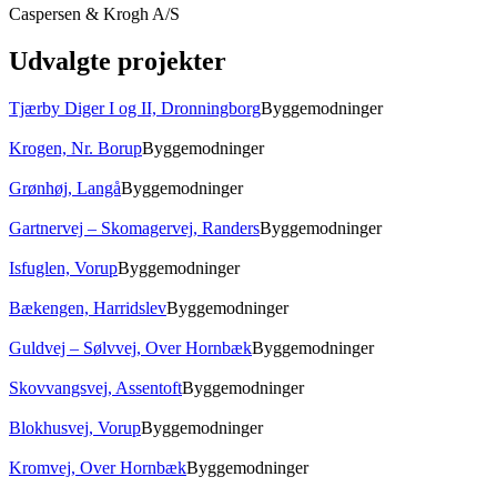
Caspersen & Krogh A/S
Udvalgte projekter
Tjærby Diger I og II, Dronningborg
Byggemodninger
Krogen, Nr. Borup
Byggemodninger
Grønhøj, Langå
Byggemodninger
Gartnervej – Skomagervej, Randers
Byggemodninger
Isfuglen, Vorup
Byggemodninger
Bækengen, Harridslev
Byggemodninger
Guldvej – Sølvvej, Over Hornbæk
Byggemodninger
Skovvangsvej, Assentoft
Byggemodninger
Blokhusvej, Vorup
Byggemodninger
Kromvej, Over Hornbæk
Byggemodninger