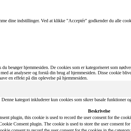
emme dine indstillinger. Ved at klikke "Acceptér" godkender du alle coo
s du besøger hjemmesiden. De cookies som er kategoriseret som nødvend
os med at analysere og forstå din brug af hjemmesiden. Disse cookie bli
 have en effekt på din oplevelse på hjemmesiden.
e. Denne kategori inkluderer kun cookies som sikrer basale funktioner 
Beskrivelse
t plugin, this cookie is used to record the user consent for the cooki
okie Consent plugin. The cookie is used to store the user consent for 
kie consent to record the user consent for the cookies in the category