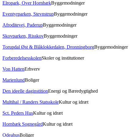
Elropark, Over Hornbæk
Byggemodninger
Eventyrparken, Stevnstrup
Byggemodninger
Afroditevej, Paderup
Byggemodninger
Skovparken, Risskov
Byggemodninger
Torupdal Øst & Blåklokkedalen, Dronningborg
Byggemodninger
Forberedelsesskolen
Skoler og institutioner
Von Hatten
Erhverv
Marienlund
Boliger
Den ideelle daginstition
Energi og Bæredygtighed
Multihal / Randers Statsskole
Kultur og idræt
Sct. Peders Hus
Kultur og idræt
Hornbæk Sognegård
Kultur og idræt
Odeahus
Boliger