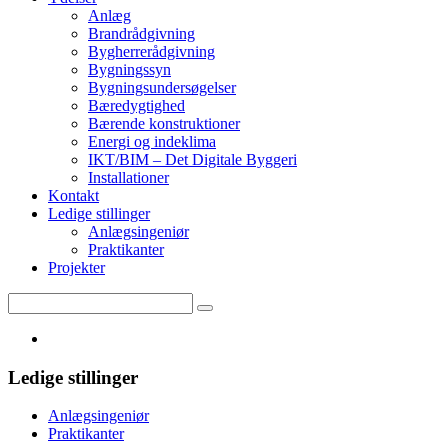
Anlæg
Brandrådgivning
Bygherrerådgivning
Bygningssyn
Bygningsundersøgelser
Bæredygtighed
Bærende konstruktioner
Energi og indeklima
IKT/BIM – Det Digitale Byggeri
Installationer
Kontakt
Ledige stillinger
Anlægsingeniør
Praktikanter
Projekter
Ledige stillinger
Anlægsingeniør
Praktikanter